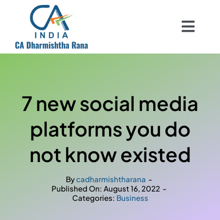
Skip
to
Togg
content
Navig
Home
About
7 new social media
Services
platforms you do
not know existed
Clients
By
cadharmishtharana
-
Published On: August 16, 2022
-
Categories:
Business