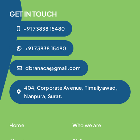
GET IN TOUCH
+91 73838 15480
+91 73838 15480
dbranaca@gmail.com
404, Corporate Avenue, Timaliyawad,
Nanpura, Surat.
Home
Who we are